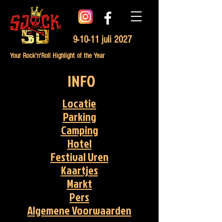
9-10-11 juli 2027
Your Rock'n'Roll Highlight of the Year
INFO
Locatie
Parking
Camping
Hotel
Festival Uren
Kaartjes
Markt
Pers
Algemene Voorwaarden